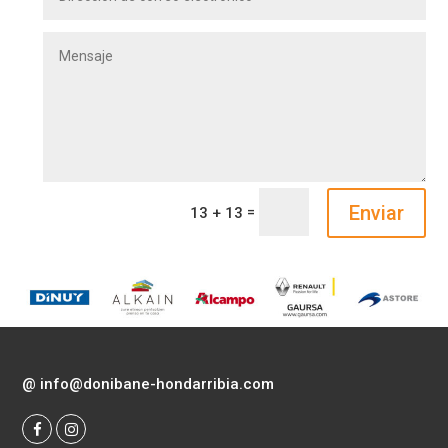
Enviar
=
13 + 13
@
info@donibane-hondarribia.com