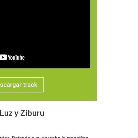
scargar track
 Luz y Ziburu
arios. Dejando a su derecha la magnífica