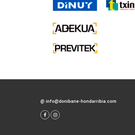
@
info@donibane-hondarribia.com