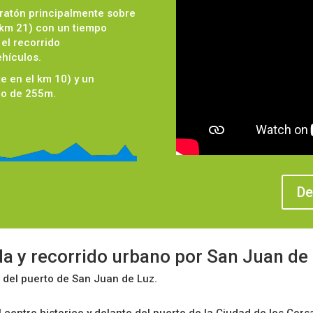
ratón principalmente sobre
 km 21) con un tiempo
 el recorrido
ehículos.
 en el km 10) y un
do de 255m.
De
ida y recorrido urbano por San Juan de
o del puerto de San Juan de Luz.
 centro historico y delante del puerto de la Ciudad de los Cors