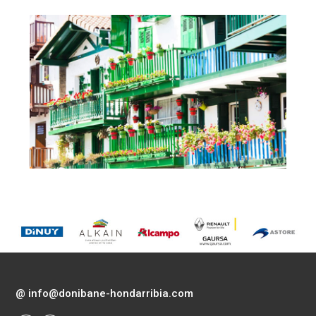
@
info@donibane-hondarribia.com