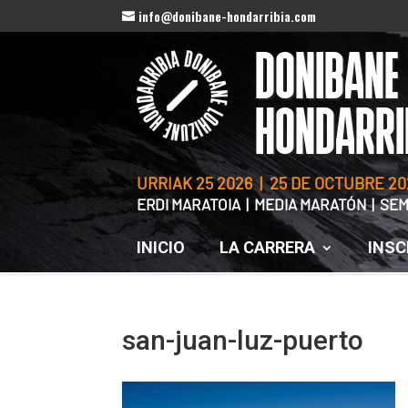
info@donibane-hondarribia.com
DONIBANE
HONDARRI
URRIAK 25 2026 | 25 DE OCTUBRE 20
ERDI MARATOIA | MEDIA MARATÓN | S
INICIO
LA CARRERA
INSC
san-juan-luz-puerto