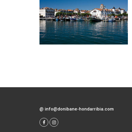
@
info@donibane-hondarribia.com