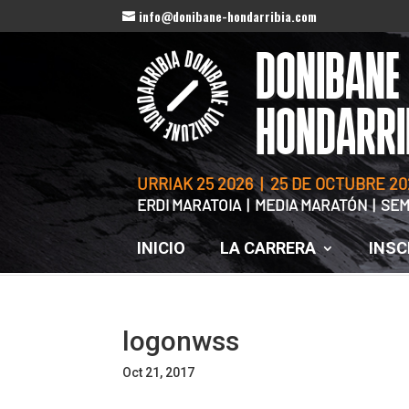
info@donibane-hondarribia.com
DONIBANE
HONDARRI
URRIAK 25 2026 | 25 DE OCTUBRE 20
ERDI MARATOIA | MEDIA MARATÓN | S
INICIO
LA CARRERA
INSC
logonwss
Oct 21, 2017